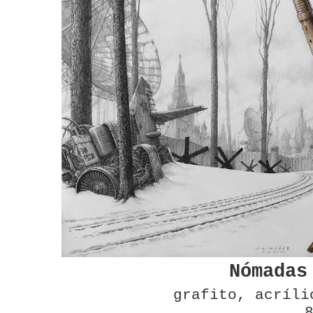
Nómadas
grafito, acríli